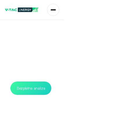
01 / 03
Kontenerowe
magazyny energii
Skalowalne systemy magazynowania energii dla
dużych inwestycji, przemysłu i farm PV. Projektowane
pod profil zużycia energii, szczyty mocy oraz
wymagania konkretnego obiektu.
Bezpłatna analiza
Zobacz magazyny